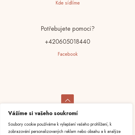
Kde sídlíme
Potřebujete pomoci?
+420605018440
Facebook
Vážíme si vašeho soukromí
© 2023 Dilnaulesa.cz | Výrobky pro vaší radost |
Všechna práva vyhrazena
Soubory cookie používáme k vylepšení vašeho prohlížení, k
zobrazování personalizovaných reklam nebo obsahu a k analýze