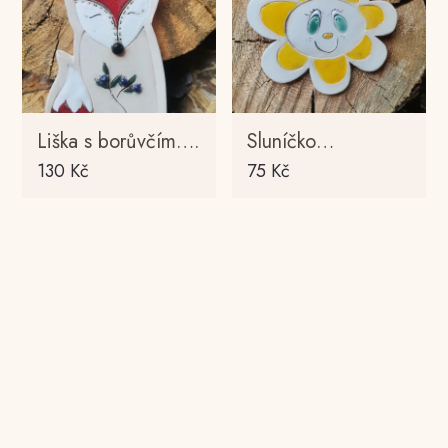
Liška s borůvčím….
Sluníčko…
130
Kč
75
Kč