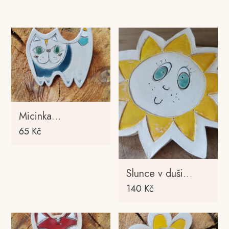
Micinka…
65
Kč
Slunce v duši…
140
Kč