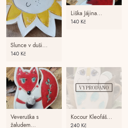
Liška Jájina…
140
Kč
Slunce v duši…
140
Kč
VYPRODÁNO
Veveruška s
Kocour Kleofáš…
žaludem…
240
Kč