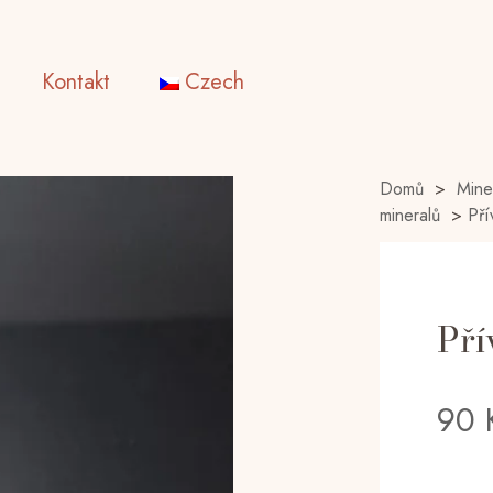
Kontakt
Czech
Domů
>
Mine
mineralů
>
Pří
Pří
90