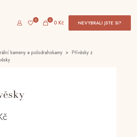
0
0
0 Kč
NEVYBRALI JSTE SI?
rální kameny a polodrahokamy
>
Přívěsky z
věsky
věsky
Kč