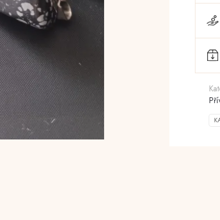
Kat
Pří
K