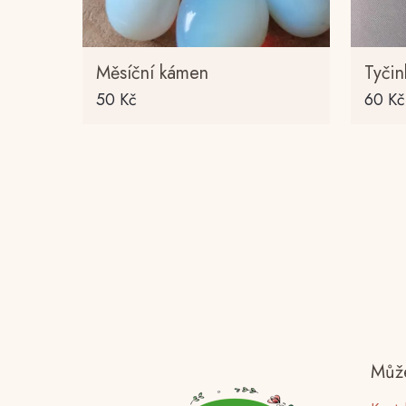
Měsíční kámen
Tyčin
50
Kč
60
Kč
Může