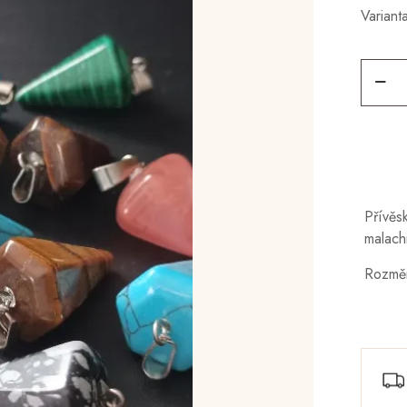
Variant
Přívěsk
množst
Přívěsk
malachi
Rozměr