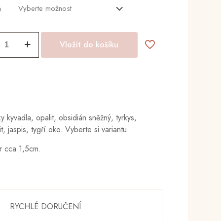
a
y
Vložit do košíku
ví
y kyvadla, opalit, obsidián sněžný, tyrkys,
t, jaspis, tygří oko. Vyberte si variantu.
 cca 1,5cm.
RYCHLÉ DORUČENÍ