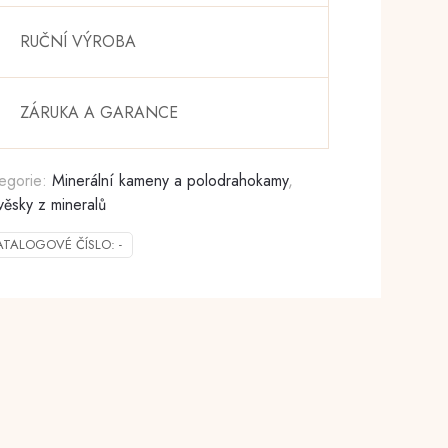
RUČNÍ VÝROBA
ZÁRUKA A GARANCE
egorie:
Minerální kameny a polodrahokamy
,
věsky z mineralů
ATALOGOVÉ ČÍSLO:
-