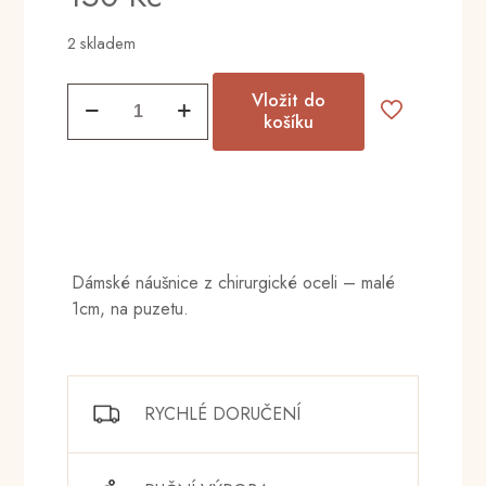
2 skladem
Náušnice
Vložit do
vážky
košíku
č.
20
množství
Dámské náušnice z chirurgické oceli – malé
1cm, na puzetu.
RYCHLÉ DORUČENÍ