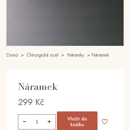
Domů
>
Chirurgická ocel
>
Náramky
>
Náramek
Náramek
299
Kč
Náramek
Vložit do
množství
košíku