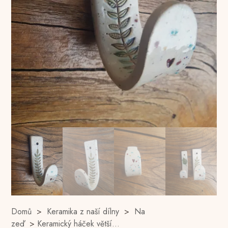
Domů
>
Keramika z naší dílny
>
Na
zeď
>
Keramický háček větší…