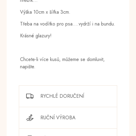
hřebík…
Výška 10cm x šířka 3cm.
Třeba na vodítko pro psa….vydrží i na bundu.
Krásné glazury!
Chcete-li více kusů, můžeme se domluvit,
napište.
RYCHLÉ DORUČENÍ
RUČNÍ VÝROBA