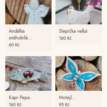
Andělka
Slepička velká
sněhobílá…
160
Kč
60
Kč
Kapr Pepa..
Motejl…
160
Kč
95
Kč