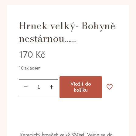
Hrnek velký- Bohyně
nestárnou……
170
Kč
10 skladem
Hrnek
Vložit do
velký-
košíku
Bohyně
nestárnou......
množství
Keramický hrneček velký 330ml. Vejde se do