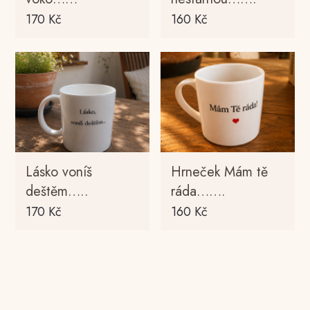
170
Kč
160
Kč
Lásko voníš
Hrneček Mám tě
deštěm…..
ráda…….
170
Kč
160
Kč