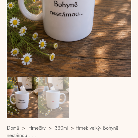
Domů
>
Hrnečky
>
330ml
>
Hrnek velký- Bohyně
nestárnou……