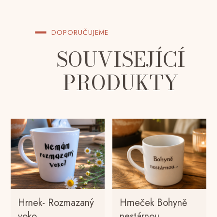
DOPORUČUJEME
SOUVISEJÍCÍ
PRODUKTY
Hrnek- Rozmazaný
Hrneček Bohyně
voko……
nestárnou…….