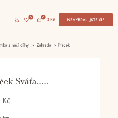
0
0
0 Kč
NEVYBRALI JSTE SI?
mika z naší dílny
>
Zahrada
>
Ptáček
ček Sváťa…….
0
Kč
ladem