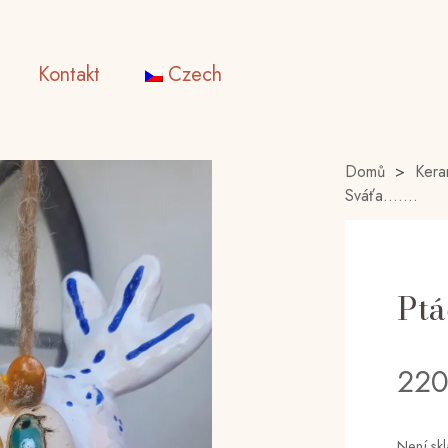
Kontakt
Czech
Domů
>
Kera
Sváťa…….
Ptá
22
Není sk