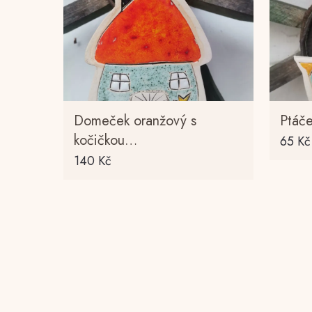
Domeček oranžový s
Ptáč
kočičkou…
65
Kč
140
Kč