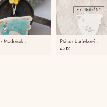
VYPRODÁNO
ek Modrásek…
Ptáček borůvkový..
65
Kč