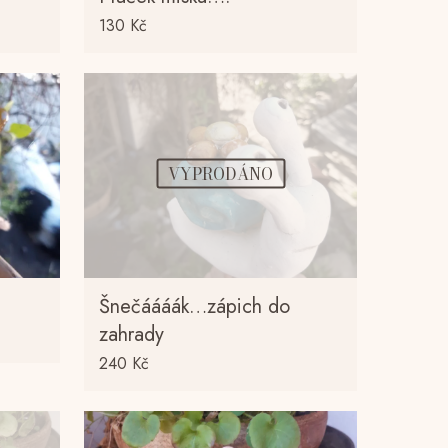
130
Kč
VYPRODÁNO
Šnečáááák…zápich do
zahrady
240
Kč