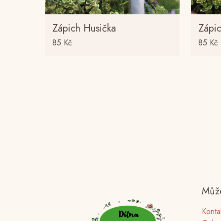
Zápich Husička
Zápi
85
Kč
85
Kč
Může
Konta