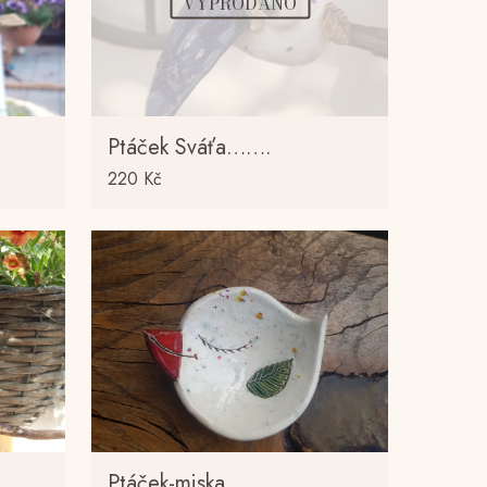
VYPRODÁNO
Ptáček Sváťa…….
220
Kč
Ptáček-miska….