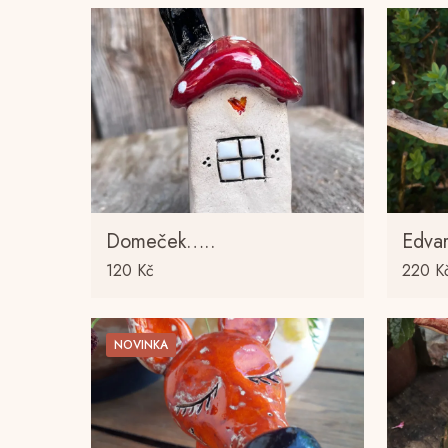
Domeček…..
Edva
120
Kč
220
K
NOVINKA