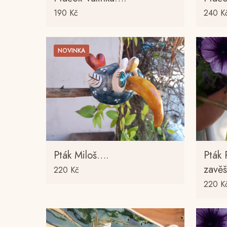
190
Kč
240
K
NOVINKA
Pták Miloš….
Pták
zav
220
Kč
220
K