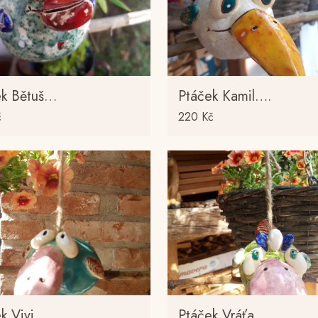
ek Bětuš…
Ptáček Kamil….
č
220
Kč
k Vivi…..
Ptáček Vráťa……..