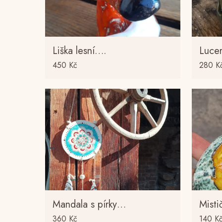
Liška lesní….
Luce
450
Kč
280
K
Mandala s pírky…
Mist
360
Kč
140
K