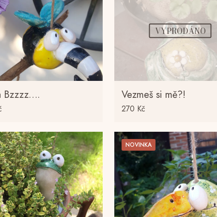
VYPRODÁNO
a Bzzzz….
Vezmeš si mě?!
č
270
Kč
NOVINKA