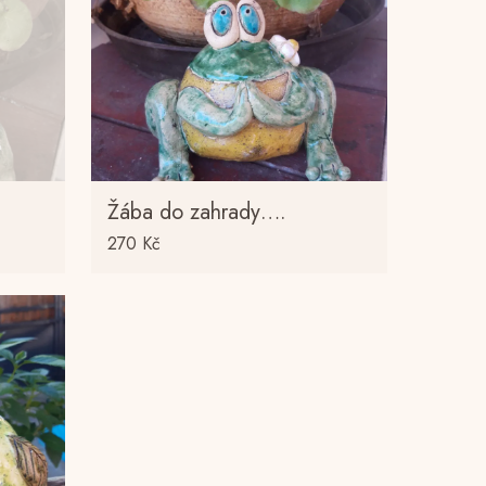
Žába do zahrady….
270
Kč