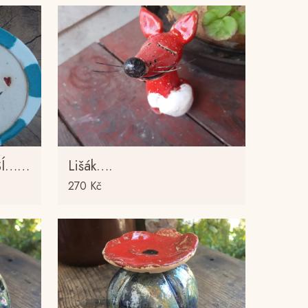
ŠÍ……
Lišák….
270
Kč