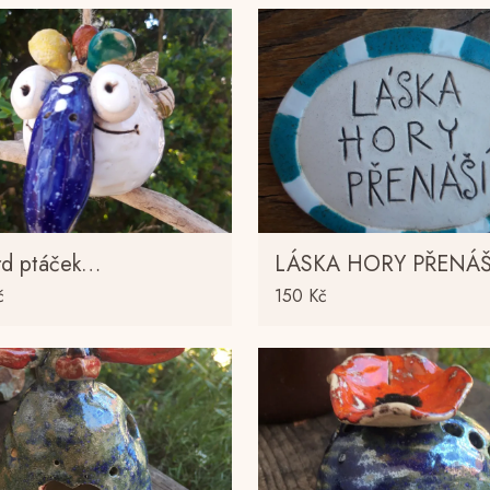
rd ptáček…
LÁSKA HORY PŘENÁ
č
150
Kč