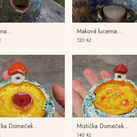
rna…
Maková lucerna…
č
120
Kč
ička Domeček..
Mistička Domeček…
č
140
Kč