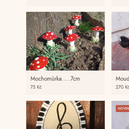
Mochomůrka…..7cm
Moud
75
Kč
270
K
NOVI