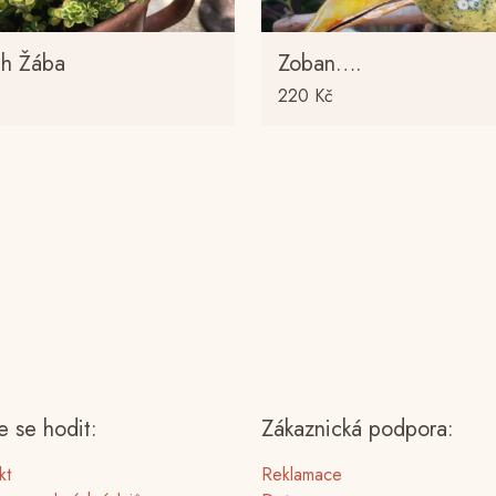
ch Žába
Zoban….
220
Kč
 se hodit:
Zákaznická podpora:
kt
Reklamace