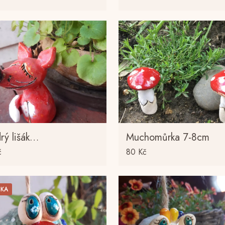
rý lišák…
Muchomůrka 7-8cm
č
80
Kč
NKA