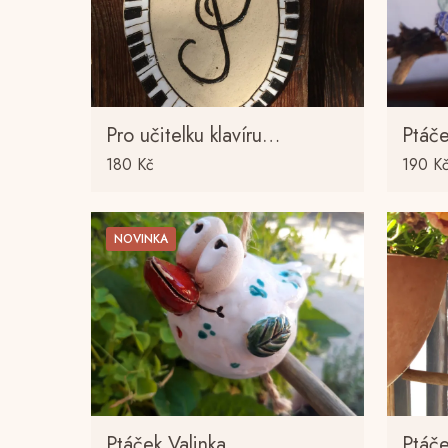
Pro učitelku klavíru…
Ptáč
180
Kč
190
K
NOVINKA
Ptáček Valinka….
Ptáče