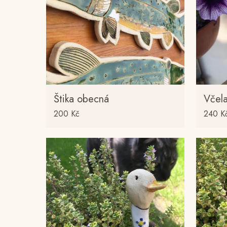
Štika obecná
Včel
200
Kč
240
K